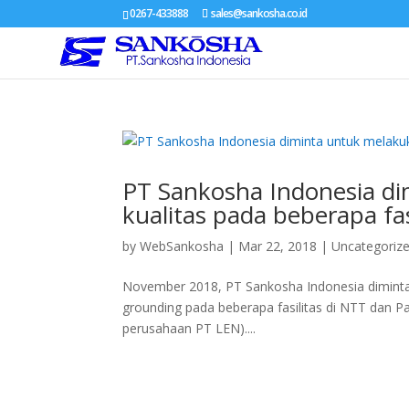
0267-433888
sales@sankosha.co.id
PT Sankosha Indonesia d
kualitas pada beberapa fa
by
WebSankosha
|
Mar 22, 2018
|
Uncategoriz
November 2018, PT Sankosha Indonesia diminta u
grounding pada beberapa fasilitas di NTT dan 
perusahaan PT LEN)....