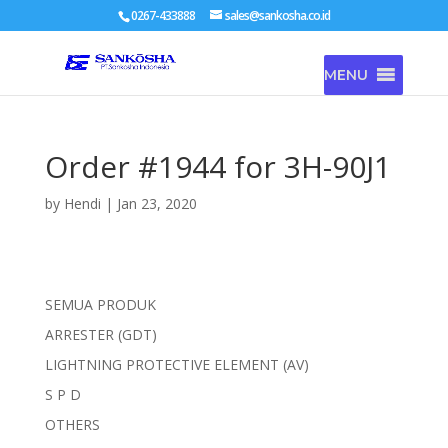
0267-433888
sales@sankosha.co.id
MENU
Order #1944 for 3H-90J1
by
Hendi
|
Jan 23, 2020
SEMUA PRODUK
ARRESTER (GDT)
LIGHTNING PROTECTIVE ELEMENT (AV)
S P D
OTHERS